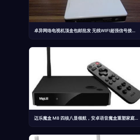
卓异网络电视机顶盒包邮批发 无线WIFI超强信号接收 网络播放器|一淘网优惠购|购就省钱
迈乐魔盒 M8 四核八显领航，安卓语音魔盒重塑家庭娱乐新体验