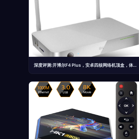
深度评测:开博尔F4 Plus，安卓四核网络机顶盒，体验极速双高清无线推送