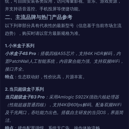
统，可自由安装各类应用，访问海量影视、音乐、游戏资源，
并支持语音遥控、手机投屏等便捷功能。
二、主流品牌与热门产品参考
以下列举部分具有代表性的最新型号（信息基于当前市场主流
趋势），购买时请以官方最新规格为准。
1. 小米盒子系列
小米盒子4S Pro
：搭载四核A55芯片，支持4K HDR解码，内
置PatchWall人工智能系统，内容聚合能力强。支持双频WiFi，
接口齐全。
特点
：生态联动好，性价比高，片源丰富。
2. 当贝超级盒子系列
当贝超级盒子B3 Pro
：采用Amlogic S922X强劲六核处理器
（性能超越普通四核），支持4K@60fps解码。配备双频WiFi
及千兆网口，吞吐能力出色。搭载自主研发的当贝OS，界面简
洁。
特点
：硬件配置强悍，系统无广告，操作体验流畅。