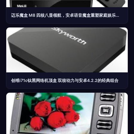
迈乐魔盒 M8 四核八显领航，安卓语音魔盒重塑家庭娱乐新体验
创维i71c钛黑网络机顶盒 双核动力与安卓4.2.2的经典组合