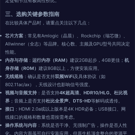
定促销节点有极高性价比。
三、选购关键参数指南
在比较具体产品时，请重点关注以下几点：
芯片方案
：常见有Amlogic（晶晨）、Rockchip（瑞芯微）、
Allwinner（全志）等品牌。核心数、主频及GPU型号共同决定
性能。
内存与存储
：
运行内存（RAM）
建议2GB起步，4GB更佳；
机
身存储（ROM）
建议8GB以上，方便安装应用。
无线规格
：确认是否支持
双频WiFi
及具体协议（如
802.11ac/ax），天线设计也影响信号强度。
视频与音频支持
：是否支持
4K超高清、HDR10/HLG、杜比视
界
；音频上是否支持
杜比全景声、DTS-HD
等解码或透传。
接口
：HDMI 2.0a或以上版本是4K HDR必备；USB接口、网
线接口的规格和数量也需按需考虑。
操作系统与内容
：系统是否干净、无强制广告，操作是否人性
化。内容方面虽可自行安装应用，但原生机顶盒整合的资源平