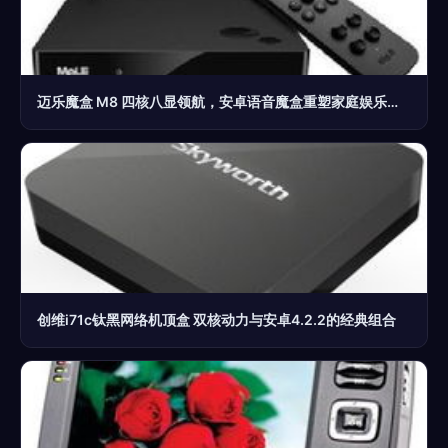
迈乐魔盒 M8 四核八显领航，安卓语音魔盒重塑家庭娱乐新体验
创维i71c钛黑网络机顶盒 双核动力与安卓4.2.2的经典组合